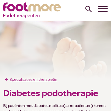
Specialisaties en therapieën
Diabetes podotherapie
Bij patiënten met diabetes mellitus (suikerpatienten) komen