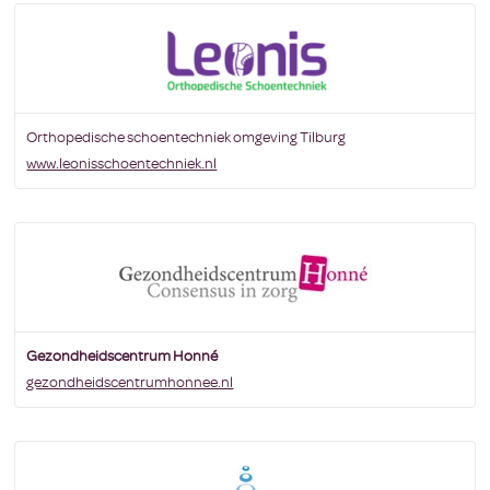
Orthopedische schoentechniek omgeving Tilburg
www.leonisschoentechniek.nl
Gezondheidscentrum Honné
gezondheidscentrumhonnee.nl