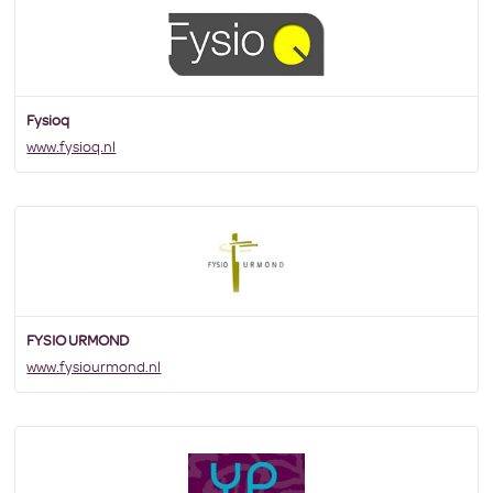
Fysioq
www.fysioq.nl
FYSIO URMOND
www.fysiourmond.nl